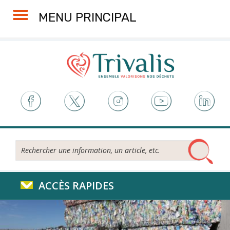
Skip
Aller
Plan
Accessibilité
MENU PRINCIPAL
to
à
du
Content
la
site
navigation
Rechercher...
ACCÈS RAPIDES