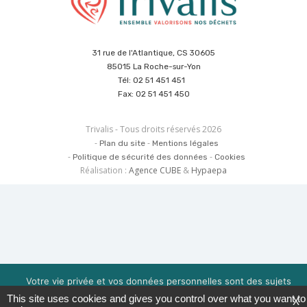
31 rue de l'Atlantique, CS 30605
85015 La Roche-sur-Yon
Tél: 02 51 451 451
Fax: 02 51 451 450
Trivalis - Tous droits réservés 2026
Plan du site
Mentions légales
Politique de sécurité des données
Cookies
Réalisation :
Agence CUBE
&
Hypaepa
Votre vie privée et vos données personnelles sont des sujets
importants pour nous. Consultez notre politique de
This site uses cookies and gives you control over what you want to
X