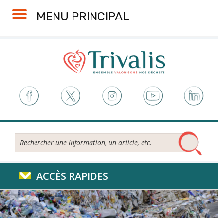
Skip
Aller
Plan
Accessibilité
MENU PRINCIPAL
to
à
du
Content
la
site
navigation
Rechercher...
ACCÈS RAPIDES