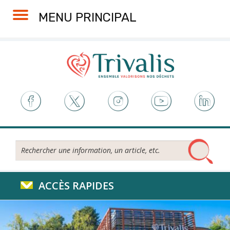
Skip
Aller
Plan
Accessibilité
MENU PRINCIPAL
to
à
du
Content
la
site
navigation
Rechercher...
ACCÈS RAPIDES