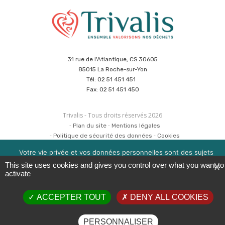
31 rue de l'Atlantique, CS 30605
85015 La Roche-sur-Yon
Tél: 02 51 451 451
Fax: 02 51 451 450
Trivalis - Tous droits réservés 2026
Plan du site
Mentions légales
Politique de sécurité des données
Cookies
Réalisation :
Agence CUBE
&
Hypaepa
Votre vie privée et vos données personnelles sont des sujets
importants pour nous. Consultez notre politique de
This site uses cookies and gives you control over what you want to
X
confidentialité pour en savoir plus. Nous utilisons des cookies
activate
pour améliorer votre expérience de navigation. Vous pouvez
gérer l'acceptation des cookies en cliquant sur la boite en bas à
ACCEPTER TOUT
DENY ALL COOKIES
droite 'Gérer les services'.
OK
EN SAVOIR PLUS
PERSONNALISER