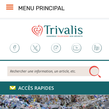
Skip
Aller
Plan
Accessibilité
MENU PRINCIPAL
to
à
du
Content
la
site
navigation
Rechercher...
ACCÈS RAPIDES