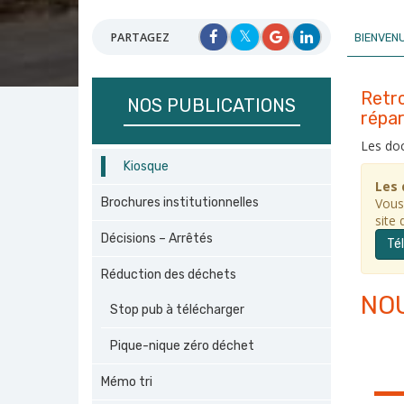
PARTAGEZ
BIENVEN
Retro
NOS PUBLICATIONS
répar
Les doc
Kiosque
Les 
Vous
Brochures institutionnelles
site 
Décisions – Arrêtés
Té
Réduction des déchets
NO
Stop pub à télécharger
Pique-nique zéro déchet
Mémo tri