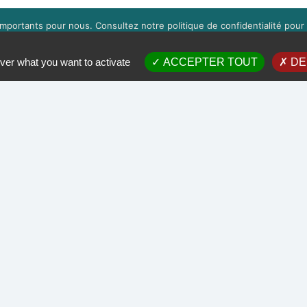
mportants pour nous. Consultez notre politique de confidentialité pour 
s pouvez gérer l'acceptation des cookies en cliquant sur la boite en bas 
OK
EN SAVOIR PLUS
ver what you want to activate
ACCEPTER TOUT
DE