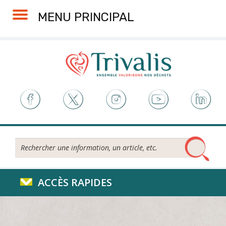
Skip
Aller
Plan
Accessibilité
MENU PRINCIPAL
to
à
du
Content
la
site
navigation
Rechercher...
ACCÈS RAPIDES