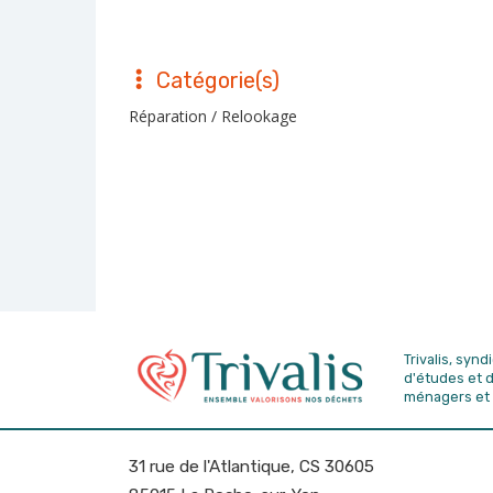
Catégorie(s)
Réparation / Relookage
Trivalis, syn
d'études
et 
ménagers et 
31 rue de l'Atlantique, CS 30605