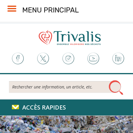
Skip
Aller
Plan
Accessibilité
MENU PRINCIPAL
to
à
du
Content
la
site
navigation
Rechercher...
ACCÈS RAPIDES