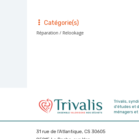
Catégorie(s)
Réparation / Relookage
Trivalis, syn
d'études
et 
ménagers et 
31 rue de l'Atlantique, CS 30605