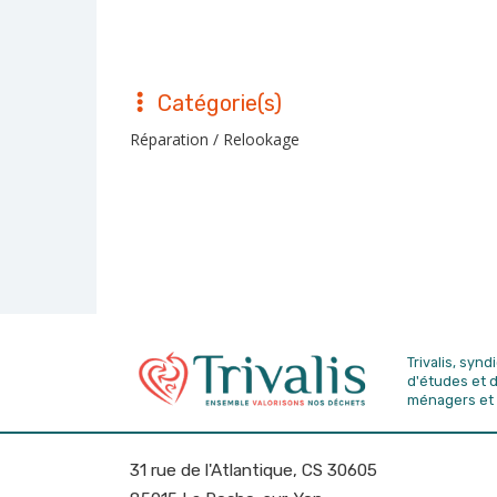
Catégorie(s)
Réparation / Relookage
Trivalis, syn
d'études
et 
ménagers et 
31 rue de l'Atlantique, CS 30605