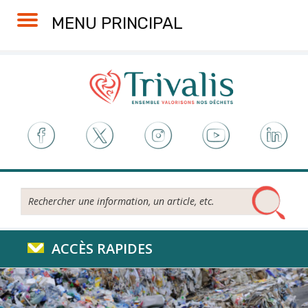
Skip
Aller
Plan
Accessibilité
MENU PRINCIPAL
to
à
du
Content
la
site
navigation
Rechercher...
ACCÈS RAPIDES