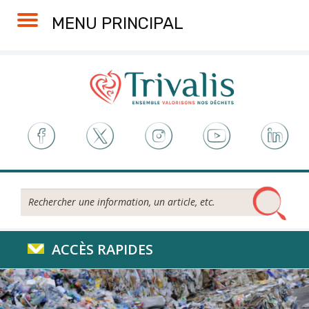
Skip
Aller
Plan
Accessibilité
MENU PRINCIPAL
to
à
du
Content
la
site
navigation
Rechercher...
ACCÈS RAPIDES