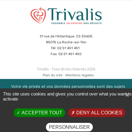
31 rue de l'Atlantique, CS 30605
85015 La Roche-sur-Yon
Tél: 02 51 451 451
Fax: 02 51 451 450
Trivalis - Tous droits réservés 2026
Plan du site
Mentions légales
Politique de sécurité des données
Cookies
Votre vie privée et vos données personnelles sont des sujets
Réalisation :
Agence CUBE
&
Hypaepa
importants pour nous. Consultez notre politique de
This site uses cookies and gives you control over what you want to
X
confidentialité pour en savoir plus. Nous utilisons des cookies
activate
pour améliorer votre expérience de navigation. Vous pouvez
gérer l'acceptation des cookies en cliquant sur la boite en bas à
ACCEPTER TOUT
DENY ALL COOKIES
droite 'Gérer les services'.
OK
EN SAVOIR PLUS
PERSONNALISER