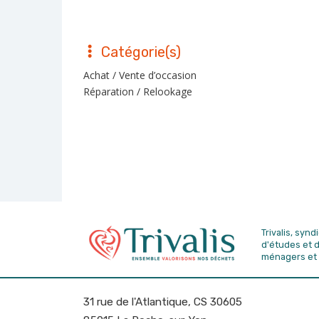
Catégorie(s)
Achat / Vente d’occasion
Réparation / Relookage
Trivalis, syn
d'études
et 
ménagers et 
31 rue de l'Atlantique, CS 30605