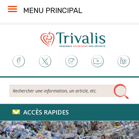
Skip
Aller
Plan
Accessibilité
MENU PRINCIPAL
to
à
du
Content
la
site
navigation
Rechercher...
ACCÈS RAPIDES