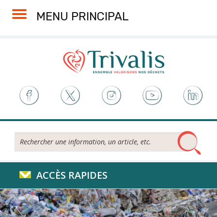
Skip
Aller
Plan
Accessibilité
MENU PRINCIPAL
to
à
du
Content
la
site
navigation
Rechercher...
ACCÈS RAPIDES