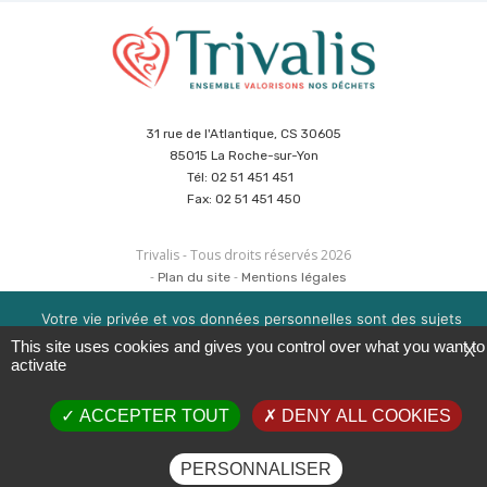
31 rue de l'Atlantique, CS 30605
85015 La Roche-sur-Yon
Tél: 02 51 451 451
Fax: 02 51 451 450
Trivalis - Tous droits réservés 2026
Plan du site
Mentions légales
Politique de sécurité des données
Cookies
Votre vie privée et vos données personnelles sont des sujets
Réalisation :
Agence CUBE
&
Hypaepa
importants pour nous. Consultez notre politique de
This site uses cookies and gives you control over what you want to
X
confidentialité pour en savoir plus. Nous utilisons des cookies
activate
pour améliorer votre expérience de navigation. Vous pouvez
gérer l'acceptation des cookies en cliquant sur la boite en bas à
ACCEPTER TOUT
DENY ALL COOKIES
droite 'Gérer les services'.
OK
EN SAVOIR PLUS
PERSONNALISER