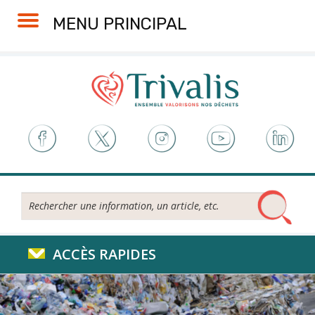
Skip
Aller
Plan
Accessibilité
MENU PRINCIPAL
to
à
du
Content
la
site
navigation
Rechercher...
ACCÈS RAPIDES