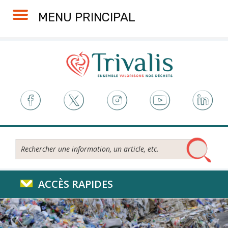
Skip
Aller
Plan
Accessibilité
MENU PRINCIPAL
to
à
du
Content
la
site
navigation
Rechercher...
ACCÈS RAPIDES