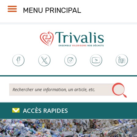
Skip
Aller
Plan
Accessibilité
MENU PRINCIPAL
to
à
du
Content
la
site
navigation
Rechercher...
ACCÈS RAPIDES