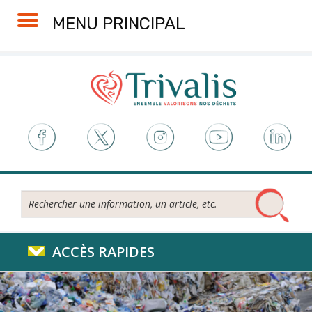
Skip
Aller
Plan
Accessibilité
MENU PRINCIPAL
to
à
du
Content
la
site
navigation
Rechercher...
ACCÈS RAPIDES