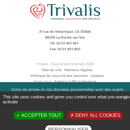
31 rue de l'Atlantique, CS 30605
85015 La Roche-sur-Yon
Tél: 02 51 451 451
Fax: 02 51 451 450
Trivalis - Tous droits réservés 2026
Plan du site
Mentions légales
Politique de sécurité des données
Cookies
Réalisation :
Agence CUBE
&
Hypaepa
Votre vie privée et vos données personnelles sont des sujets
importants pour nous. Consultez notre politique de
This site uses cookies and gives you control over what you want to
X
confidentialité pour en savoir plus. Nous utilisons des cookies
activate
pour améliorer votre expérience de navigation. Vous pouvez
gérer l'acceptation des cookies en cliquant sur la boite en bas à
ACCEPTER TOUT
DENY ALL COOKIES
droite 'Gérer les services'.
OK
EN SAVOIR PLUS
PERSONNALISER