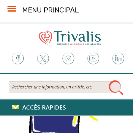
Skip
Aller
Plan
Accessibilité
MENU PRINCIPAL
to
à
du
Content
la
site
navigation
Rechercher...
ACCÈS RAPIDES