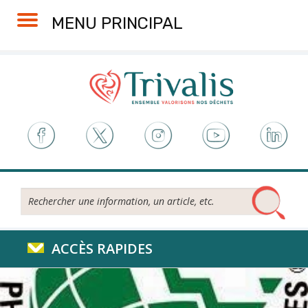
Skip
Aller
Plan
Accessibilité
MENU PRINCIPAL
to
à
du
Content
la
site
navigation
Rechercher...
ACCÈS RAPIDES