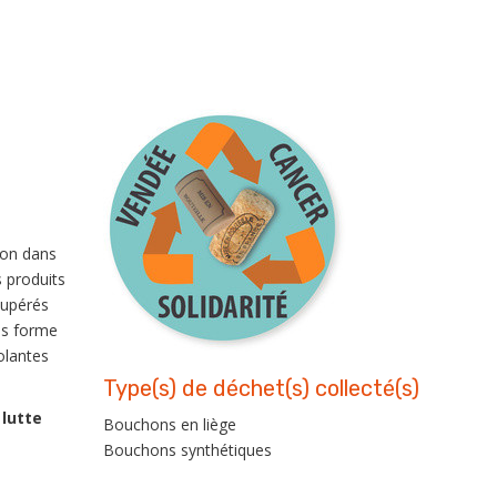
É
ion dans
 produits
cupérés
ous forme
olantes
Type(s) de déchet(s) collecté(s)
 lutte
Bouchons en liège
Bouchons synthétiques