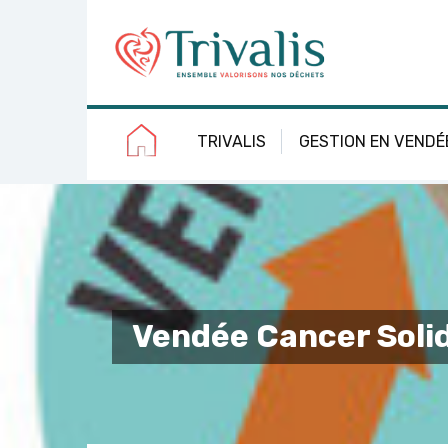
Skip
Aller
Plan
Accessibilité
to
à
du
Content
la
site
navigation
TRIVALIS
GESTION EN VENDÉ
Vendée Cancer Solid