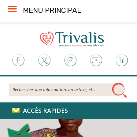
Skip
Aller
Plan
Accessibilité
MENU PRINCIPAL
to
à
du
Content
la
site
navigation
Rechercher...
ACCÈS RAPIDES