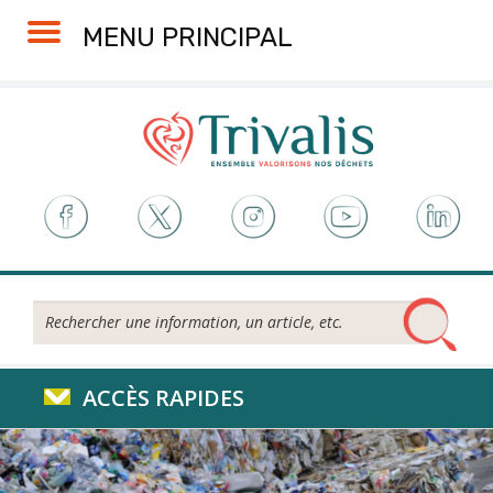
Skip
Aller
Plan
Accessibilité
MENU PRINCIPAL
to
à
du
Content
la
site
navigation
Rechercher...
ACCÈS RAPIDES