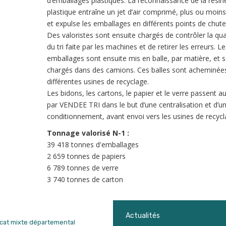
d’emballages plastiques. La reconnaissance de la résin
plastique entraîne un jet d’air comprimé, plus ou moins
et expulse les emballages en différents points de chute
Des valoristes sont ensuite chargés de contrôler la qua
du tri faite par les machines et de retirer les erreurs. Le
emballages sont ensuite mis en balle, par matière, et 
chargés dans des camions. Ces balles sont acheminée
différentes usines de recyclage.
Les bidons, les cartons, le papier et le verre passent au
par VENDEE TRI dans le but d’une centralisation et d’u
conditionnement, avant envoi vers les usines de recycl
Tonnage valorisé N-1 :
39 418 tonnes d'emballages
2 659 tonnes de papiers
6 789 tonnes de verre
3 740 tonnes de carton
Actualités
dicat mixte départemental