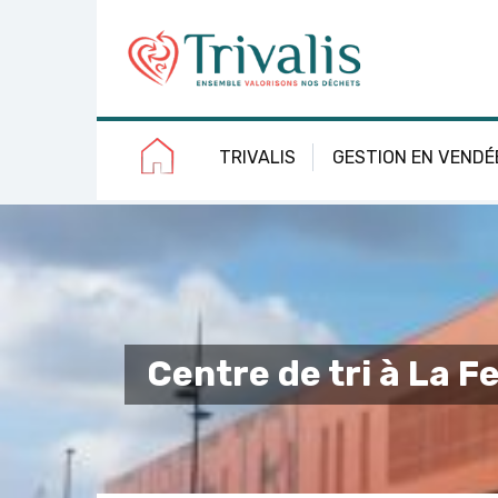
Skip
Aller
Plan
Accessibilité
to
à
du
Content
la
site
navigation
TRIVALIS
GESTION EN VENDÉ
Centre de tri à La F