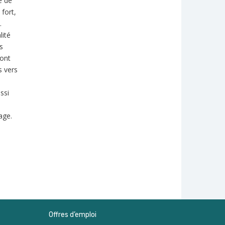
e de
 fort,
.
lité
s
sont
s vers
ssi
n
age.
Offres d’emploi