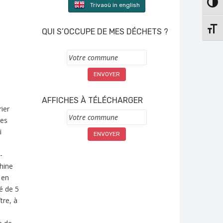
PASS
Trivaoù in english
CHAN
QUI S’OCCUPE DE MES DÉCHETS ?
Commune
AFFICHES À TÉLÉCHARGER
ier
Commune
ges
i
-
hine
 en
é de 5
tre, à