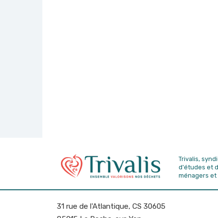
Trivalis, syn
d'études
et 
ménagers et 
31 rue de l'Atlantique, CS 30605