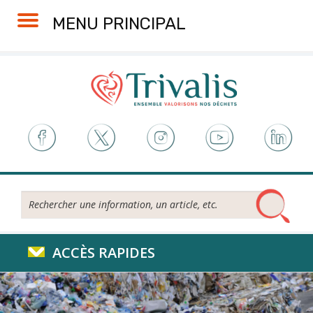
Skip
Aller
Plan
Accessibilité
MENU PRINCIPAL
to
à
du
Content
la
site
navigation
Rechercher...
ACCÈS RAPIDES