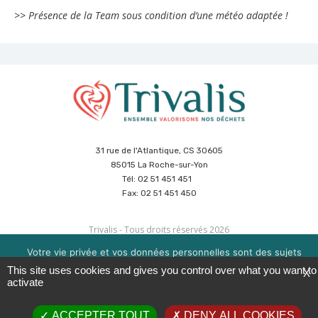
>> Présence de la Team sous condition d’une météo adaptée !
31 rue de l'Atlantique, CS 30605
85015 La Roche-sur-Yon
Tél: 02 51 451 451
Fax: 02 51 451 450
Trivalis - Tous droits réservés 2026
Plan du site
Mentions légales
Votre vie privée et vos données personnelles sont des sujets
Politique de sécurité des données
Cookies
importants pour nous. Consultez notre politique de
This site uses cookies and gives you control over what you want to
Réalisation :
Agence CUBE
&
Hypaepa
X
confidentialité pour en savoir plus. Nous utilisons des cookies
activate
pour améliorer votre expérience de navigation. Vous pouvez
gérer l'acceptation des cookies en cliquant sur la boite en bas à
ACCEPTER TOUT
DENY ALL COOKIES