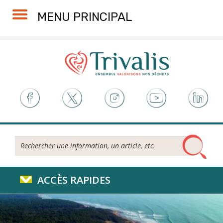
Skip
Aller
Plan
Accessibilité
MENU PRINCIPAL
to
à
du
Content
la
site
navigation
Rechercher...
ACCÈS RAPIDES