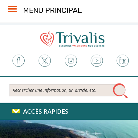
Skip
Aller
Plan
Accessibilité
MENU PRINCIPAL
to
à
du
Content
la
site
navigation
Rechercher...
ACCÈS RAPIDES