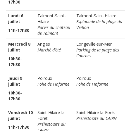
17h30
Lundi 6
Talmont-Saint-
Talmont-Saint-Hilaire
juillet
Hilaire
Esplanade de la plage du
Parvis du château
Veillon
11h-17h30
de Talmont
Mercredi 8
Angles
Longeville-sur-Mer
juillet
Marché d’été
Parking de la plage des
Conches
10h30-
17h30
Jeudi 9
Poiroux
Poiroux
juillet
Folie de Finfarine
Folie de Finfarine
10h30-
17h30
Vendredi 10
Saint-Hilaire-la-
Saint-Hilaire-la-Forêt
juillet
Forêt
Préhisto’site du CAIRN
Préhisto’site du
11h-17h30
CAIRN