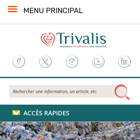
Skip
Aller
Plan
Accessibilité
MENU PRINCIPAL
to
à
du
Content
la
site
navigation
Rechercher...
ACCÈS RAPIDES