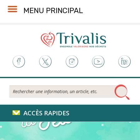
Skip
Aller
Plan
Accessibilité
MENU PRINCIPAL
to
à
du
Content
la
site
navigation
Rechercher...
ACCÈS RAPIDES