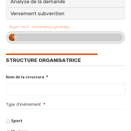
Analyse de la demande
Versement subvention
Étape 1 de 3 - Informations générales
0%
STRUCTURE ORGANISATRICE
Nom de la structure
*
O
b
l
i
g
O
Type d'évènement
*
a
t
b
o
i
Sport
l
r
e