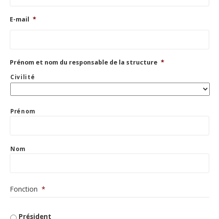
i
g
E-mail
*
a
O
t
b
o
l
i
i
r
g
e
Prénom et nom du responsable de la structure
*
a
O
t
b
Civilité
o
l
i
i
r
g
e
a
Prénom
t
o
i
r
e
Nom
O
Fonction
*
b
Président