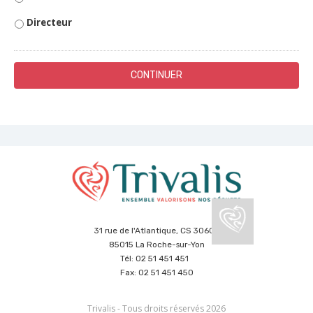
l
Directeur
i
g
a
t
o
i
r
e
LE TRI EST 
31 rue de l'Atlantique, CS 30605
85015 La Roche-sur-Yon
Tél: 02 51 451 451
Fax: 02 51 451 450
Trivalis - Tous droits réservés 2026