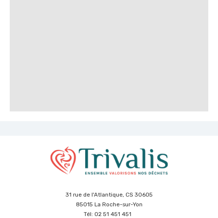
31 rue de l'Atlantique, CS 30605
85015 La Roche-sur-Yon
Tél: 02 51 451 451