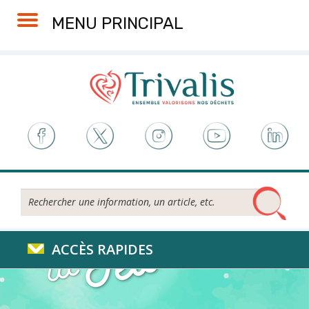
Skip
Aller
Plan
Accessibilité
MENU PRINCIPAL
to
à
du
Content
la
site
navigation
Rechercher...
ACCÈS RAPIDES