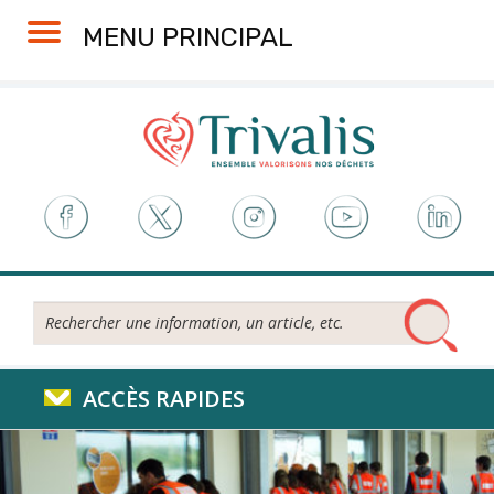
Skip
Aller
Plan
Accessibilité
MENU PRINCIPAL
to
à
du
Content
la
site
navigation
Rechercher...
ACCÈS RAPIDES