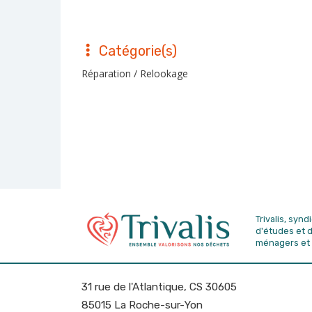
Catégorie(s)
Réparation / Relookage
Trivalis, syn
d'études
et 
ménagers et 
31 rue de l'Atlantique, CS 30605
85015 La Roche-sur-Yon