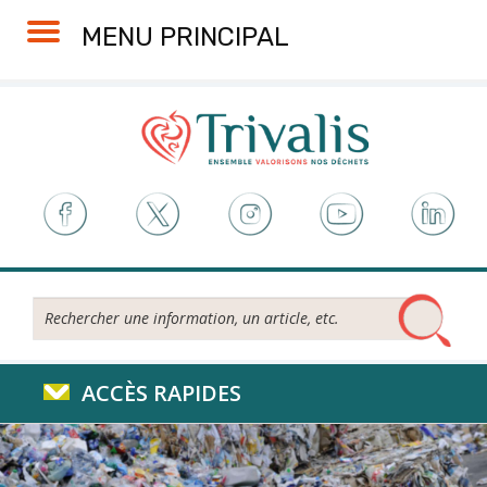
Skip
Aller
Plan
Accessibilité
MENU PRINCIPAL
to
à
du
Content
la
site
navigation
Rechercher...
ACCÈS RAPIDES