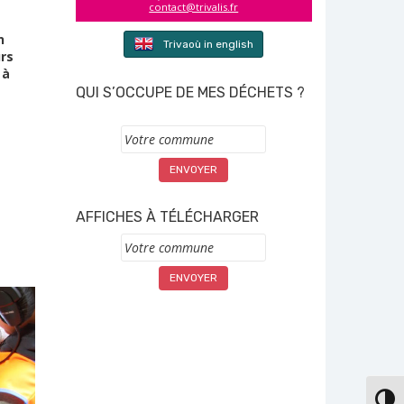
contact@trivalis.fr
n
Trivaoù in english
urs
 à
QUI S’OCCUPE DE MES DÉCHETS ?
Commune
AFFICHES À TÉLÉCHARGER
Commune
PASS