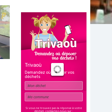
Trivaoù
Demandez où déposer vos
déchets
Déchet
Commune
Si vous ne trouvez pas la réponse à votre
déchet, contactez-nous sur :