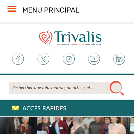
Skip
Aller
Plan
Accessibilité
MENU PRINCIPAL
to
à
du
Content
la
site
navigation
Rechercher...
ACCÈS RAPIDES