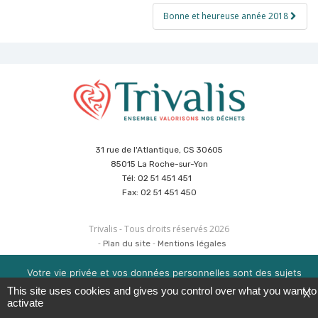
l’article
Bonne et heureuse année 2018
31 rue de l'Atlantique, CS 30605
85015 La Roche-sur-Yon
Tél: 02 51 451 451
Fax: 02 51 451 450
Trivalis - Tous droits réservés 2026
Plan du site
Mentions légales
Politique de sécurité des données
Cookies
Réalisation :
Agence CUBE
&
Hypaepa
Votre vie privée et vos données personnelles sont des sujets
importants pour nous. Consultez notre politique de
This site uses cookies and gives you control over what you want to
X
confidentialité pour en savoir plus. Nous utilisons des cookies
activate
pour améliorer votre expérience de navigation. Vous pouvez