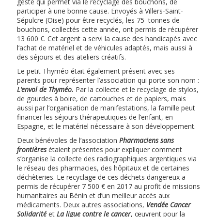
geste qui permet via le recyclage des bouchons, de
participer à une bonne cause. Envoyés à Villers-Saint-
Sépulcre (Oise) pour être recyclés, les 75 tonnes de
bouchons, collectés cette année, ont permis de récupérer
13 600 €. Cet argent a servi la cause des handicapés avec
l’achat de matériel et de véhicules adaptés, mais aussi à
des séjours et des ateliers créatifs.
Le petit Thyméo était également présent avec ses
parents pour représenter l’association qui porte son nom :
L’envol de Thyméo.
Par la collecte et le recyclage de stylos,
de gourdes à boire, de cartouches et de papiers, mais
aussi par l’organisation de manifestations, la famille peut
financer les séjours thérapeutiques de l’enfant, en
Espagne, et le matériel nécessaire à son développement.
Deux bénévoles de l’association
Pharmaciens sans
frontières
étaient présentes pour expliquer comment
s’organise la collecte des radiographiques argentiques via
le réseau des pharmacies, des hôpitaux et de certaines
déchèteries. Le recyclage de ces déchets dangereux a
permis de récupérer 7 500 € en 2017 au profit de missions
humanitaires au Bénin et d’un meilleur accès aux
médicaments. Deux autres associations,
Vendée Cancer
Solidarité
et
La ligue contre le cancer
, œuvrent pour la