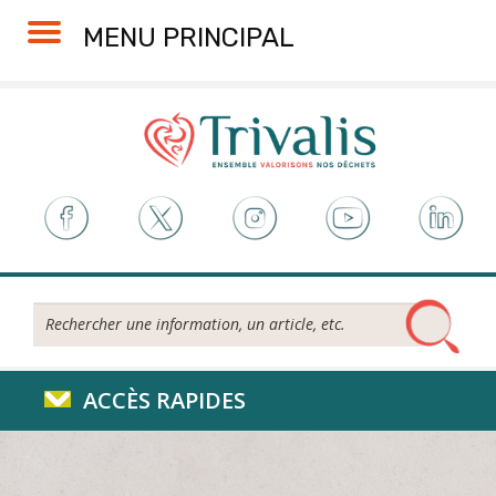
Skip
Aller
Plan
Accessibilité
MENU PRINCIPAL
to
à
du
Content
la
site
navigation
Rechercher...
ACCÈS RAPIDES