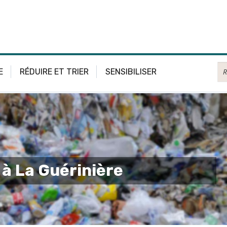
Re
E
RÉDUIRE ET TRIER
SENSIBILISER
 à La Guérinière