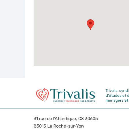
Trivalis, syn
d'études
et 
ménagers et 
31 rue de l'Atlantique, CS 30605
85015 La Roche-sur-Yon