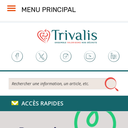
Skip
Aller
Plan
Accessibilité
MENU PRINCIPAL
to
à
du
Content
la
site
navigation
Rechercher...
ACCÈS RAPIDES