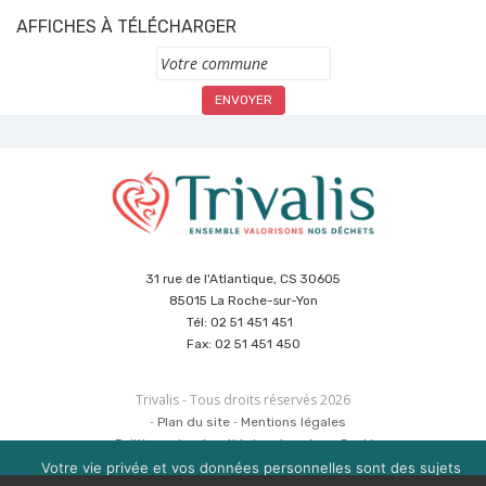
AFFICHES À TÉLÉCHARGER
Commune
31 rue de l'Atlantique, CS 30605
85015 La Roche-sur-Yon
Tél: 02 51 451 451
Fax: 02 51 451 450
Trivalis - Tous droits réservés 2026
Plan du site
Mentions légales
Politique de sécurité des données
Cookies
Réalisation :
Agence CUBE
&
Hypaepa
Votre vie privée et vos données personnelles sont des sujets