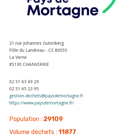
21 rue Johannes Gutenberg
Pôle du Landreau - CS 80055
La Verrie
85130 CHANVERRIE
02 51 63 69 29
02 51 65 23 95
gestion-dechets@paysdemortagne.fr
https://www.paysdemortagne.fr/
Population :
29109
Volume déchets :
11877