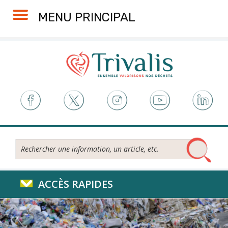
Skip
Aller
Plan
Accessibilité
MENU PRINCIPAL
to
à
du
Content
la
site
navigation
Rechercher...
ACCÈS RAPIDES