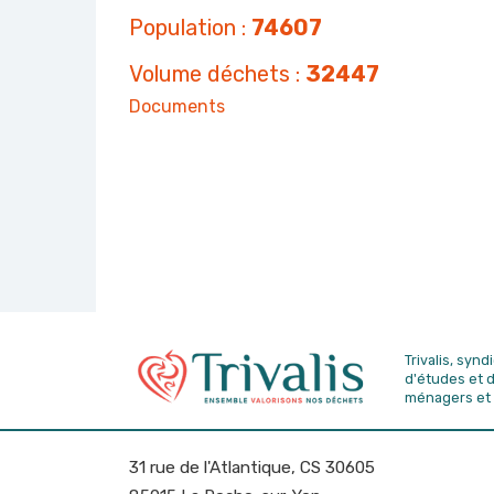
Population :
74607
Volume déchets :
32447
Documents
Trivalis, syn
d'études
et 
ménagers et 
31 rue de l'Atlantique, CS 30605