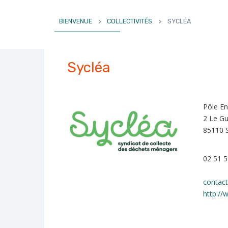
BIENVENUE
>
COLLECTIVITÉS
>
SYCLÉA
Sycléa
Pôle E
2 Le Gu
85110
02 51 5
contact
http://