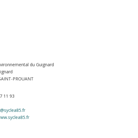
nvironnemental du Guignard
ignard
 SAINT-PROUANT
7 11 93
@syclea85.fr
www.syclea85.fr