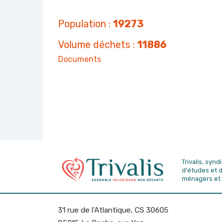
Population :
19273
Volume déchets :
11886
Documents
Trivalis, syn
d'études
et 
ménagers et 
31 rue de l'Atlantique, CS 30605