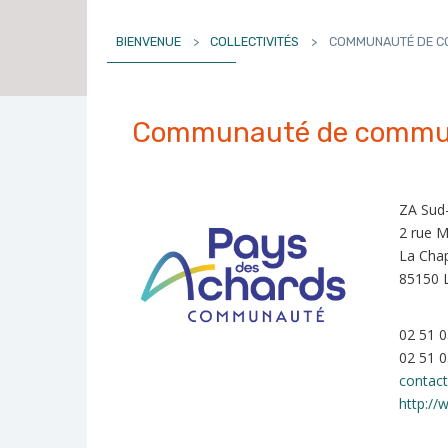
BIENVENUE
>
COLLECTIVITÉS
>
COMMUNAUTÉ DE C
Communauté de commun
ZA Sud
2 rue M
La Cha
85150 
02 51 0
02 51 0
contac
http://