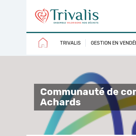
Skip
Aller
Plan
Accessibilité
to
à
du
Content
la
site
navigation
TRIVALIS
GESTION EN VENDÉ
Communauté de com
Achards