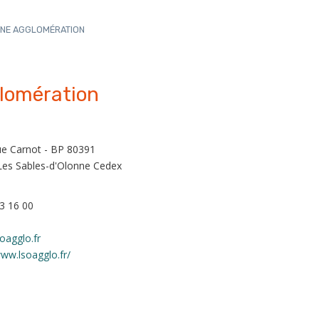
NNE AGGLOMÉRATION
glomération
ue Carnot - BP 80391
Les Sables-d'Olonne Cedex
3 16 00
oagglo.fr
www.lsoagglo.fr/