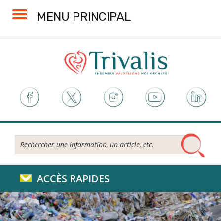
Skip
Aller
Plan
Accessibilité
MENU PRINCIPAL
to
à
du
Content
la
site
navigation
Rechercher...
ACCÈS RAPIDES