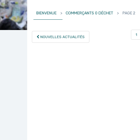
BIENVENUE
>
COMMERÇANTS 0 DÉCHET
>
PAGE 2
PAGINATION
1
NOUVELLES ACTUALITÉS
DES
PUBLICATIONS