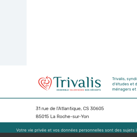
Trivalis, syn
d'études
et 
ménagers et 
31 rue de l'Atlantique, CS 30605
85015 La Roche-sur-Yon
Tél: 02 51 451 451
Fax: 02 51 451 450
Votre vie privée et vos données personnelles sont des sujets i
expérience de navigation. Vou