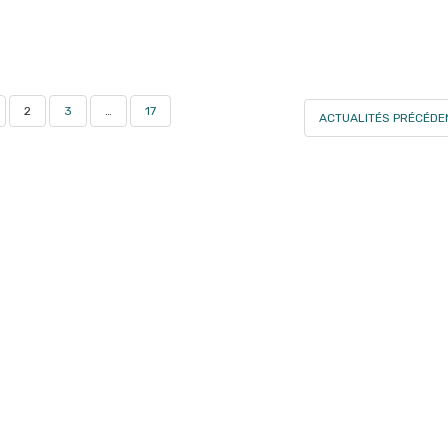
2
3
…
17
ACTUALITÉS PRÉCÉD