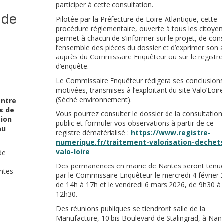
participer à cette consultation.
 de
Pilotée par la Préfecture de Loire-Atlantique, cette
procédure réglementaire, ouverte à tous les citoyen
permet à chacun de s’informer sur le projet, de con
l’ensemble des pièces du dossier et d’exprimer son a
auprès du Commissaire Enquêteur ou sur le registr
d’enquête.
Le Commissaire Enquêteur rédigera ses conclusion
motivées, transmises à l’exploitant du site Valo’Loir
(Séché environnement).
entre
s de
Vous pourrez consulter le dossier de la consultatio
gion
public et formuler vos observations à partir de ce
au
registre dématérialisé :
https://www.registre-
numerique.fr/traitement-valorisation-dechet
valo-loire
de
Des permanences en mairie de Nantes seront tenu
ntes
par le Commissaire Enquêteur le mercredi 4 février 
de 14h à 17h et le vendredi 6 mars 2026, de 9h30 à
12h30.
Des réunions publiques se tiendront salle de la
Manufacture, 10 bis Boulevard de Stalingrad, à Nan