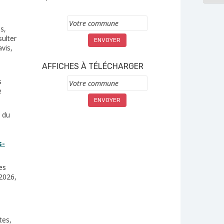
Commune
s,
sulter
vis,
e
AFFICHES À TÉLÉCHARGER
Commune
s
e
n du
s-
es
2026,
tes,