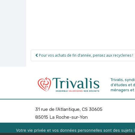
Navigation
Pour vos achats de fin d’année, pensez aux recycleries !
de
l’article
Trivalis, syn
d'études
et 
ménagers et 
31 rue de l'Atlantique, CS 30605
85015 La Roche-sur-Yon
Tél: 02 51 451 451
Fax: 02 51 451 450
Votre vie privée et vos données personnelles sont des sujets i