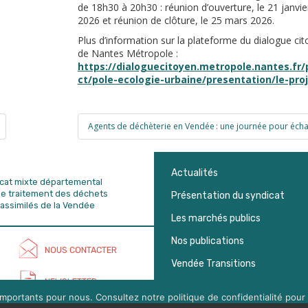
de 18h30 à 20h30 : réunion d’ouverture, le 21 janvie
2026 et réunion de clôture, le 25 mars 2026.
Plus d’information sur la plateforme du dialogue ci
de Nantes Métropole :
https://dialoguecitoyen.metropole.nantes.fr/
ct/pole-ecologie-urbaine/presentation/le-pro
Agents de déchèterie en Vendée : une journée pour éch
Actualités
dicat mixte départemental
de traitement des déchets
Présentation du syndicat
assimilés de la Vendée
Les marchés publics
Nos publications
NOUS CONTACTER
Vendée Transitions
NEWSLETTER
mportants pour nous. Consultez notre politique de confidentialité pour 