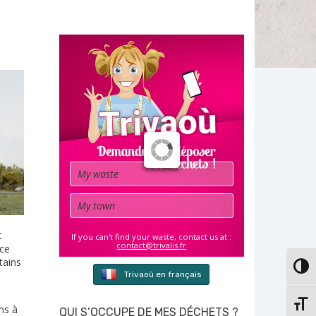
Waste
Town
t
If you can't find your waste, contact us at :
contact@trivalis.fr
 ce
tains
PASS
Trivaoù en français
CHAN
ns à
QUI S’OCCUPE DE MES DÉCHETS ?