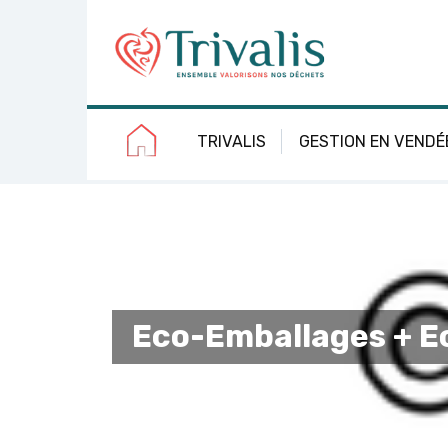
Skip
Aller
Plan
Accessibilité
to
à
du
Content
la
site
navigation
TRIVALIS
GESTION EN VENDÉ
Eco-Emballages + Ec