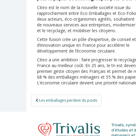
Citeo est le nom de la nouvelle société issue du
rapprochement entre Eco-Emballages et Eco-Folio
deux acteurs, éco-organismes agréés, souhaitent o
de nouveaux services aux entreprises, moderniser l
et le recyclage, et mobiliser les citoyens.
Cette fusion crée un pôle d’expertise, de conseil et
d’innovation unique en France pour accélérer le
développement de l’économie circulaire.
Citeo a une ambition : faire progresser le recyclag
France au meilleur coût. En 25 ans, le tri est deven
premier geste citoyen des Français et permet de r
68 % des emballages ménagers et 55 % des papie
L’économie circulaire devient une priorité national
Navigation
Les emballages perdent du poids
de
l’article
Trivalis, syn
d'études
et 
ménagers et 