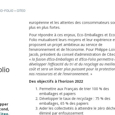
O-FOLIO = CITEO
européenne et les attentes des consommateurs so
plus en plus fortes.
Pour répondre à ces enjeux, Eco-Emballages et Eco
Folio mutualisent leurs moyens et leur expérience e
proposent un projet ambitieux au service de
l’environnement et de l’économie. Pour Philippe-Loï
Jacob, président du conseil d’administration de Cite
«
la fusion d’Eco-Emballages et d’Eco-Folio permettra
développer l’efficacité du tri et du recyclage au meille
lio
coût et sera un levier plus puissant pour la protectio
nos ressources et de l’environnement.
»
Des objectifs à l’horizon 2022
Permettre aux Français de trier 100 % des
emballages et papiers
Développer le taux de recyclage : 75 % des
emballages, 65 % des papiers
opper
Aider les collectivités à atteindre le zéro déch
cond,
éliminé par enfouissement
Citeo.