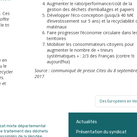
Augmenter le ratio/performance/coût de la
gestion des déchets d’emballages et papiers
. Ces
Développer l’éco-conception (jusqu’à 40 M€
ffrir
d’investissement sur 5 ans) et la recyclabilité 
e tri
matériaux
Faire progresser l’économie circulaire dans le
territoires
Mobiliser les consommateurs-citoyens pour
augmenter le nombre de « trieurs
systématiques » : 2/3 des Français (contre ½
e en
aujourd’hui)
u le
Source : communiqué de presse Citeo du 8 septembr
ecycler
2017
rs.
e et
Des Européens en V
Actualités
dicat mixte départemental
de traitement des déchets
Présentation du syndicat
assimilés de la Vendée