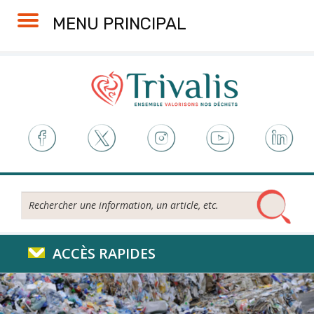
Skip
Aller
Plan
Accessibilité
MENU PRINCIPAL
to
à
du
Content
la
site
navigation
Rechercher...
ACCÈS RAPIDES