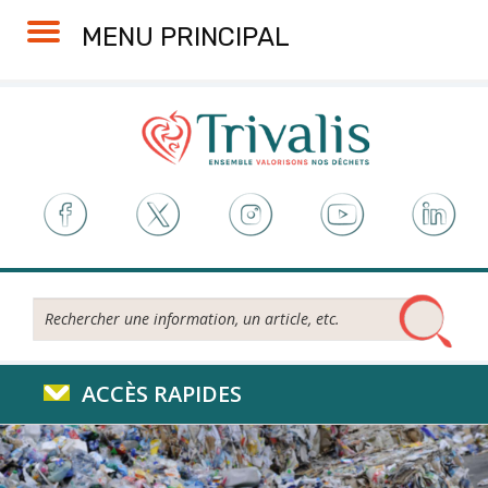
Skip
Aller
Plan
Accessibilité
MENU PRINCIPAL
to
à
du
Content
la
site
navigation
Rechercher...
ACCÈS RAPIDES