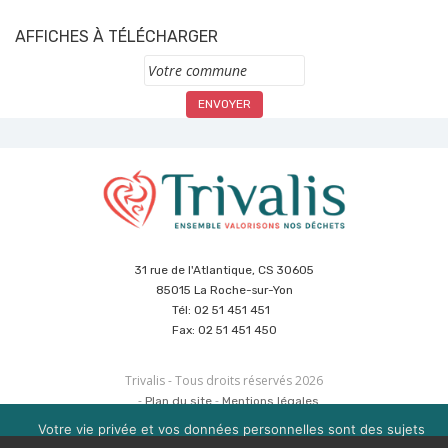
AFFICHES À TÉLÉCHARGER
Commune
31 rue de l'Atlantique, CS 30605
85015 La Roche-sur-Yon
Tél: 02 51 451 451
Fax: 02 51 451 450
Trivalis - Tous droits réservés 2026
Plan du site
Mentions légales
Politique de sécurité des données
Cookies
Votre vie privée et vos données personnelles sont des sujets
Réalisation :
Agence CUBE
&
Hypaepa